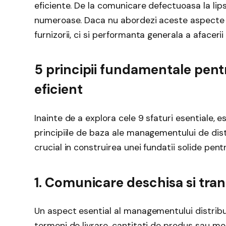
eficiente. De la comunicare defectuoasa la lips
numeroase. Daca nu abordezi aceste aspecte d
furnizorii, ci si performanta generala a afacerii 
5 principii fundamentale pen
eficient
Inainte de a explora cele 9 sfaturi esentiale,
principiile de baza ale managementului de distr
crucial in construirea unei fundatii solide pent
1. Comunicare deschisa si tra
Un aspect esential al managementului distrib
termeni de livrare, cantitati de produs sau mo