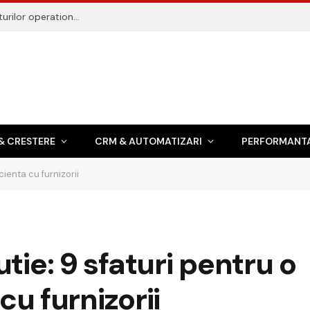
Gestiune transport: 9 chei pentru reducerea costurilor operationale
& CRESTERE
CRM & AUTOMATIZARI
PERFORMANTA
ienta cu furnizorii
ie: 9 sfaturi pentru o
cu furnizorii