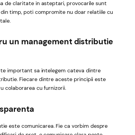
a de claritate in asteptari, provocarile sunt
in timp, poti compromite nu doar relatiile cu
tale.
tru un management distributie
 este important sa intelegem cateva dintre
ibutie. Fiecare dintre aceste principii este
ru colaborarea cu furnizorii.
nsparenta
utie este comunicarea. Fie ca vorbim despre
dificari de pret, o comunicare clara poate