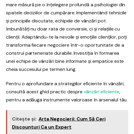
mare măsură pe o înțelegere profundă a psihologiei din
spatele deciziilor de cumpărare. Implementând tehnicile
și principiile discutate, echipele de vânzări pot
îmbunătăți nu doar rata de conversie, ci și relațiile cu
clienții. Adaptându-te la nevoile și emoțiile clienților, poți
transforma fiecare negociere într-o oportunitate de a
construi parteneriate durabile. Investiția în formarea
unei echipe de vânzări bine informate și empatice este
cheia succesului pe termen lung.
Pentru o aprofundare a strategiilor eficiente în vânzări,
consultă acest ghid practic despre
vânzări eficiente
,
pentru a adăuga instrumente valoroase în arsenalul tău.
Citește și:
Arta Negocierii: Cum Să Ceri
Discounturi Ca un Expert