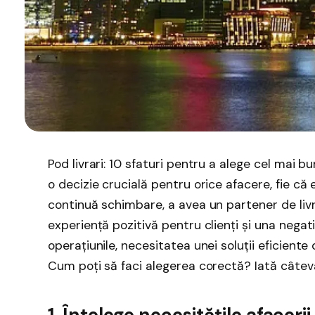
Pod livrari: 10 sfaturi pentru a alege cel mai bu
o decizie crucială pentru orice afacere, fie că
continuă schimbare, a avea un partener de livr
experiență pozitivă pentru clienți și una negat
operațiunile, necesitatea unei soluții eficiente
Cum poți să faci alegerea corectă? Iată câteva
1. Înțelege necesitățile afacerii