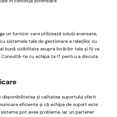
 tale în continuă schimbare.
e un furnizor care utilizează soluții avansate,
 cu sistemele tale de gestionare a relațiilor cu
i bună vizibilitate asupra livrărilor tale și îți va
. Consultă-te cu echipa ta IT pentru a discuta
icare
isponibilitatea și calitatea suportului oferit
municare eficiente și că echipa de suport este
t sisteme pot avea probleme, iar un partener