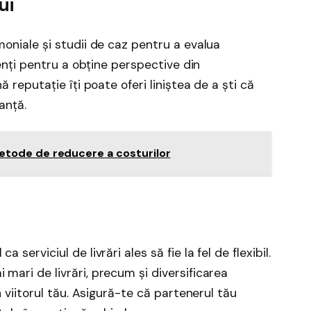
ui
moniale și studii de caz pentru a evalua
lienți pentru a obține perspective din
ă reputație îți poate oferi liniștea de a ști că
anță.
metode de reducere a costurilor
serviciul de livrări ales să fie la fel de flexibil.
mari de livrări, precum și diversificarea
n viitorul tău. Asigură-te că partenerul tău