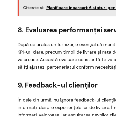
Citește și:
Planificare incarcari: 6 sfaturi p
8. Evaluarea performanței serv
După ce ai ales un furnizor, e esențial să moni
KPI-uri clare, precum timpii de livrare și rata de
valoroase. Această evaluare constantă te va aj
să îți ajustezi parteneriatul conform necesități
9. Feedback-ul clienților
În cele din urmă, nu ignora feedback-ul cliențil
informații despre experiențele lor de livrare.
informații valoroase, iar ascultarea nevoilor cl