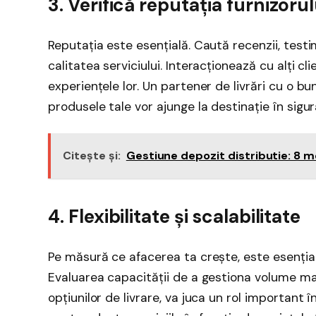
3. Verifică reputația furnizorul
Reputația este esențială. Caută recenzii, testi
calitatea serviciului. Interacționează cu alți c
experiențele lor. Un partener de livrări cu o bun
produsele tale vor ajunge la destinație în sigur
Citește și:
Gestiune depozit distributie: 8 
4. Flexibilitate și scalabilitate
Pe măsură ce afacerea ta crește, este esențial ca 
Evaluarea capacității de a gestiona volume mai 
opțiunilor de livrare, va juca un rol important î