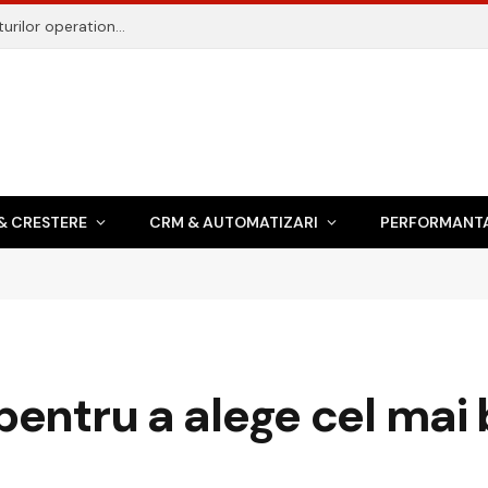
Gestiune transport: 9 chei pentru reducerea costurilor operationale
& CRESTERE
CRM & AUTOMATIZARI
PERFORMANTA
i pentru a alege cel mai