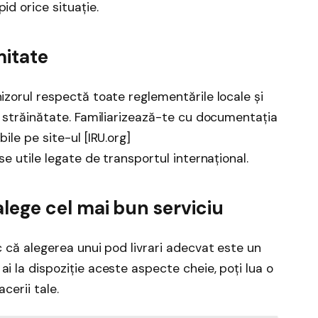
id orice situație.
mitate
izorul respectă toate reglementările locale și
în străinătate. Familiarizează-te cu documentația
ile pe site-ul [IRU.org]
se utile legate de transportul internațional.
 alege cel mai bun serviciu
c că alegerea unui pod livrari adecvat este un
i la dispoziție aceste aspecte cheie, poți lua o
cerii tale.