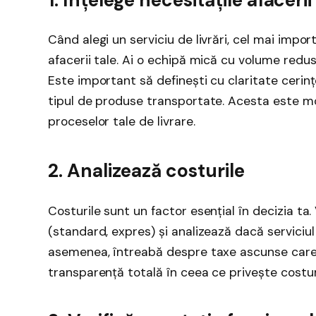
Când alegi un serviciu de livrări, cel mai impor
afacerii tale. Ai o echipă mică cu volume redu
Este important să definești cu claritate cerințel
tipul de produse transportate. Acesta este mom
proceselor tale de livrare.
2. Analizează costurile
Costurile sunt un factor esențial în decizia ta. V
(standard, expres) și analizează dacă serviciul
asemenea, întreabă despre taxe ascunse care 
transparență totală în ceea ce privește costur