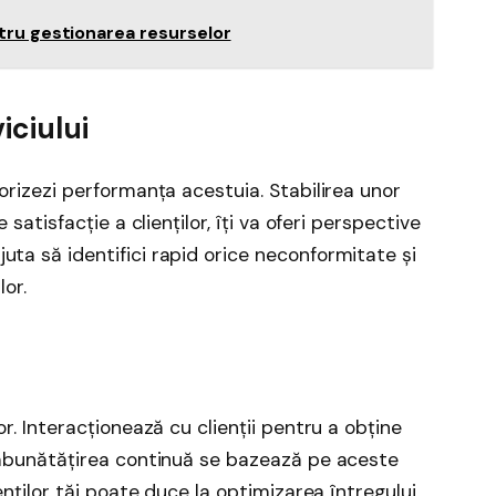
entru gestionarea resurselor
iciului
torizezi performanța acestuia. Stabilirea unor
 satisfacție a clienților, îți va oferi perspective
uta să identifici rapid orice neconformitate și
lor.
or. Interacționează cu clienții pentru a obține
 Îmbunătățirea continuă se bazează pe aceste
ienților tăi poate duce la optimizarea întregului