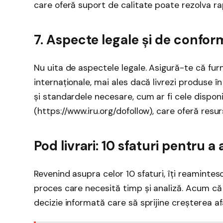
care oferă suport de calitate poate rezolva rap
7. Aspecte legale și de confor
Nu uita de aspectele legale. Asigură-te că furn
internaționale, mai ales dacă livrezi produse 
și standardele necesare, cum ar fi cele disponib
(https://www.iru.org/dofollow), care oferă resur
Pod livrari: 10 sfaturi pentru a
Revenind asupra celor 10 sfaturi, îți reamintes
proces care necesită timp și analiză. Acum că a
decizie informată care să sprijine creșterea afa