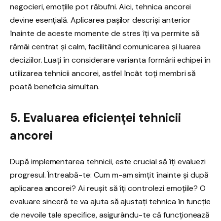
negocieri, emoțiile pot răbufni. Aici, tehnica ancorei
devine esențială. Aplicarea pașilor descriși anterior
înainte de aceste momente de stres îți va permite să
rămâi centrat și calm, facilitând comunicarea și luarea
deciziilor. Luați în considerare varianta formării echipei în
utilizarea tehnicii ancorei, astfel încât toți membri să
poată beneficia simultan.
5. Evaluarea eficienței tehnicii
ancorei
După implementarea tehnicii, este crucial să îți evaluezi
progresul. Întreabă-te: Cum m-am simțit înainte și după
aplicarea ancorei? Ai reușit să îți controlezi emoțiile? O
evaluare sinceră te va ajuta să ajustați tehnica în funcție
de nevoile tale specifice, asigurându-te că funcționează