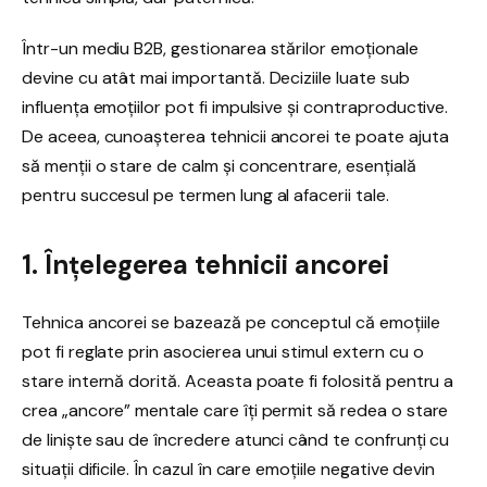
Într-un mediu B2B, gestionarea stărilor emoționale
devine cu atât mai importantă. Deciziile luate sub
influența emoțiilor pot fi impulsive și contraproductive.
De aceea, cunoașterea tehnicii ancorei te poate ajuta
să menții o stare de calm și concentrare, esențială
pentru succesul pe termen lung al afacerii tale.
1. Înțelegerea tehnicii ancorei
Tehnica ancorei se bazează pe conceptul că emoțiile
pot fi reglate prin asocierea unui stimul extern cu o
stare internă dorită. Aceasta poate fi folosită pentru a
crea „ancore” mentale care îți permit să redea o stare
de liniște sau de încredere atunci când te confrunți cu
situații dificile. În cazul în care emoțiile negative devin