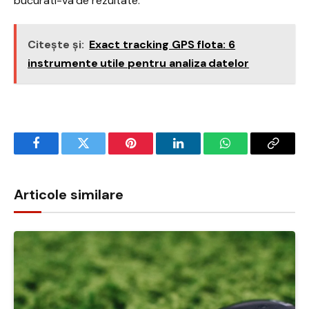
bucurati-va de rezultate.
Citește și:
Exact tracking GPS flota: 6
instrumente utile pentru analiza datelor
Facebook
Twitter
Pinterest
LinkedIn
WhatsApp
Copy
Link
Articole similare