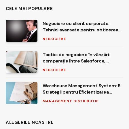
CELE MAI POPULARE
Negociere cu client corporate:
Tehnici avansate pentru obtinerea
celor mai bune oferte
NEGOCIERE
Tactici de negociere în vânzări:
comparație între Salesforce,
HubSpot, Dynamics 365, Zoho și
NEGOCIERE
Pipedrive
Warehouse Management System: 5
Strategii pentru Eficientizarea
Operatiunilor
MANAGEMENT DISTRIBUTIE
ALEGERILE NOASTRE