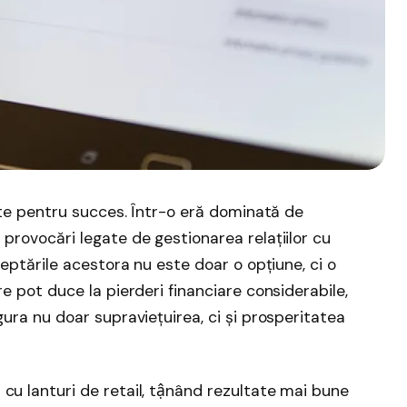
ente pentru succes. Într-o eră dominată de
 provocări legate de gestionarea relațiilor cu
teptările acestora nu este doar o opțiune, ci o
re pot duce la pierderi financiare considerabile,
gura nu doar supraviețuirea, ci și prosperitatea
cu lanturi de retail, tậnând rezultate mai bune