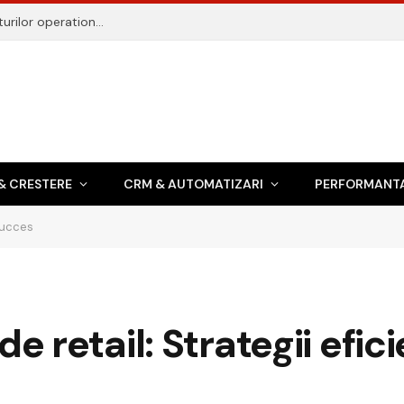
Gestiune transport: 9 chei pentru reducerea costurilor operationale
& CRESTERE
CRM & AUTOMATIZARI
PERFORMANTA
 succes
e retail: Strategii efic