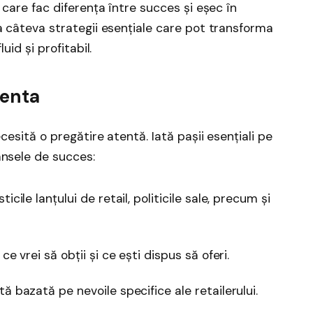
 care fac diferența între succes și eșec în
a câteva strategii esențiale care pot transforma
uid și profitabil.
ienta
cesită o pregătire atentă. Iată pașii esențiali pe
ansele de succes:
icile lanțului de retail, politicile sale, precum și
e vrei să obții și ce ești dispus să oferi.
ă bazată pe nevoile specifice ale retailerului.