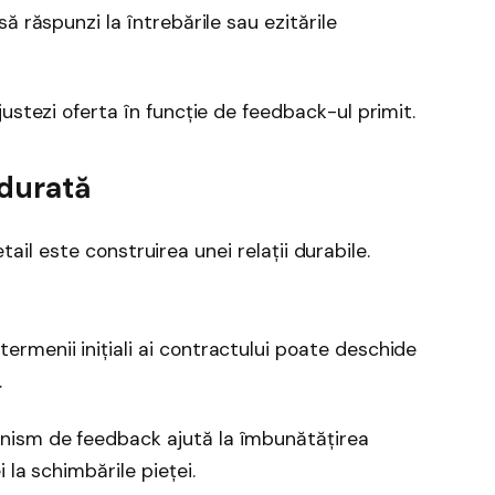
 răspunzi la întrebările sau ezitările
justezi oferta în funcție de feedback-ul primit.
 durată
tail este construirea unei relații durabile.
rmenii inițiali ai contractului poate deschide
.
nism de feedback ajută la îmbunătățirea
 la schimbările pieței.